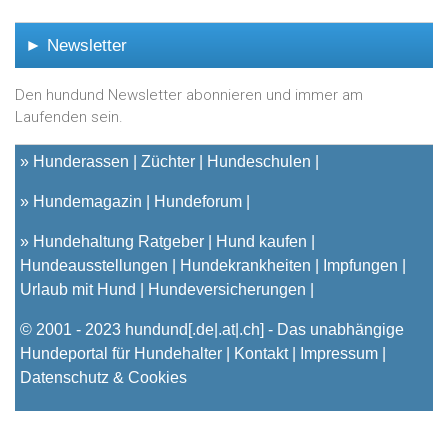
► Newsletter
Den hundund Newsletter abonnieren und immer am
Laufenden sein.
»
Hunderassen
Züchter
Hundeschulen
»
Hundemagazin
Hundeforum
»
Hundehaltung Ratgeber
Hund kaufen
Hundeausstellungen
Hundekrankheiten
Impfungen
Urlaub mit Hund
Hundeversicherungen
© 2001 - 2023
hundund
[.de|.at|.ch] - Das unabhängige
Hundeportal für Hundehalter |
Kontakt
|
Impressum
|
Datenschutz & Cookies