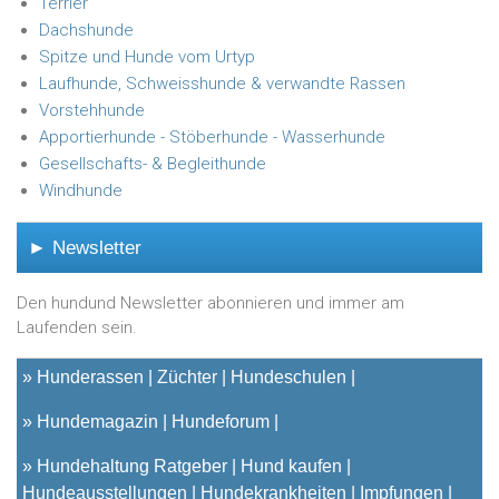
Terrier
Dachshunde
Spitze und Hunde vom Urtyp
Laufhunde, Schweisshunde & verwandte Rassen
Vorstehhunde
Apportierhunde - Stöberhunde - Wasserhunde
Gesellschafts- & Begleithunde
Windhunde
► Newsletter
Den hundund Newsletter abonnieren und immer am
Laufenden sein.
»
Hunderassen
Züchter
Hundeschulen
»
Hundemagazin
Hundeforum
»
Hundehaltung Ratgeber
Hund kaufen
Hundeausstellungen
Hundekrankheiten
Impfungen