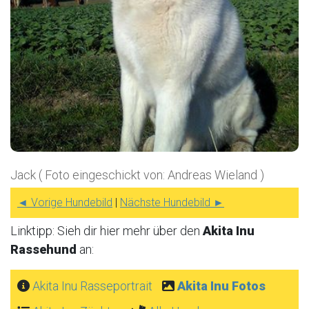
Jack ( Foto eingeschickt von: Andreas Wieland )
◄ Vorige Hundebild
|
Nächste Hundebild ►
Linktipp: Sieh dir hier mehr über den
Akita Inu
Rassehund
an:
Akita Inu Rasseportrait
Akita Inu Fotos