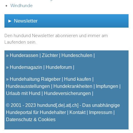
Windhunde
► Newsletter
Den hundund Newsletter abonnieren und immer am
Laufenden sein.
»
Hunderassen
Züchter
Hundeschulen
»
Hundemagazin
Hundeforum
»
Hundehaltung Ratgeber
Hund kaufen
Hundeausstellungen
Hundekrankheiten
Impfungen
Urlaub mit Hund
Hundeversicherungen
© 2001 - 2023
hundund
[.de|.at|.ch] - Das unabhängige
Hundeportal für Hundehalter |
Kontakt
|
Impressum
|
Datenschutz & Cookies