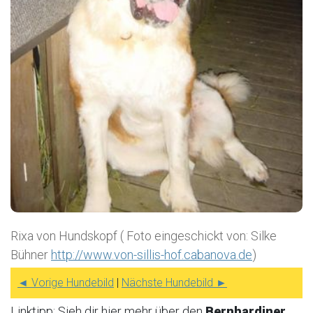
Rixa von Hundskopf ( Foto eingeschickt von: Silke
Bühner
http://www.von-sillis-hof.cabanova.de
)
◄ Vorige Hundebild
|
Nächste Hundebild ►
Linktipp: Sieh dir hier mehr über den
Bernhardiner