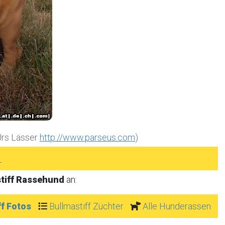
Urs Lässer
http://www.parseus.com
)
►
tiff Rassehund
an:
ff Fotos
Bullmastiff Züchter
Alle Hunderassen