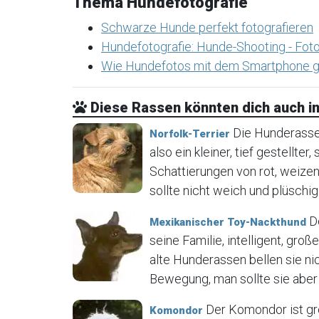
Thema Hundefotografie
Schwarze Hunde perfekt fotografieren
Hundefotografie: Hunde-Shooting - Foto
Wie Hundefotos mit dem Smartphone g
Diese Rassen könnten dich auch in
Die Hunderasse N
Norfolk-Terrier
also ein kleiner, tief gestellter
Schattierungen von rot, weizen
sollte nicht weich und plüschig 
De
Mexikanischer Toy-Nackthund
seine Familie, intelligent, gr
alte Hunderassen bellen sie ni
Bewegung, man sollte sie aber 
Der Komondor ist gr
Komondor