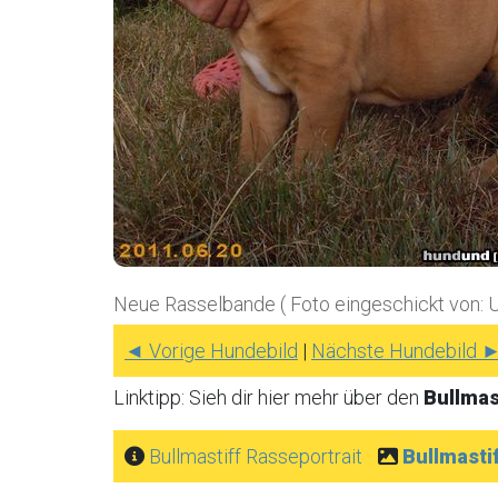
Neue Rasselbande ( Foto eingeschickt von: 
◄ Vorige Hundebild
|
Nächste Hundebild 
Linktipp: Sieh dir hier mehr über den
Bullmas
Bullmastiff Rasseportrait
Bullmasti