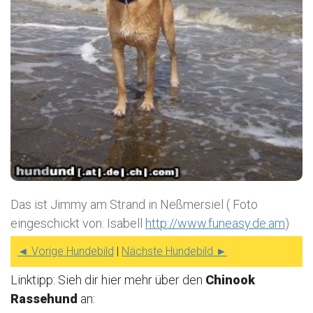
Das ist Jimmy am Strand in Neßmersiel ( Foto
eingeschickt von: Isabell
http://www.funeasy.de.am
)
◄ Vorige Hundebild
|
Nächste Hundebild ►
Linktipp: Sieh dir hier mehr über den
Chinook
Rassehund
an: