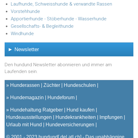
Laufhunde, Schweisshunde & verwandte Rassen
Vorstehhunde
Apportierhunde - Stöberhunde - Wasserhunde
Gesellschafts- & Begleithunde
Windhunde
► Newsletter
Den hundund Newsletter abonnieren und immer am
Laufenden sein.
»
Hunderassen
Züchter
Hundeschulen
»
Hundemagazin
Hundeforum
»
Hundehaltung Ratgeber
Hund kaufen
Hundeausstellungen
Hundekrankheiten
Impfungen
Urlaub mit Hund
Hundeversicherungen
© 2001 - 2023
hundund
[.de|.at|.ch] - Das unabhängige