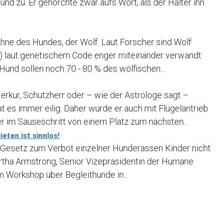
nd zu. Er gehorchte zwar aufs Wort, als der Halter ihn
Ahne des Hundes, der Wolf. Laut Forscher sind Wolf
ris) laut genetischem Code enger miteinander verwandt
 Hund sollen noch 70 - 80 % des wölfischen...
erkur, Schutzherr oder – wie der Astrologe sagt –
t es immer eilig. Daher wurde er auch mit Flügelantrieb
r im Sauseschritt von einem Platz zum nächsten...
eten ist sinnlos!
 Gesetz zum Verbot einzelner Hunderassen Kinder nicht
rtha Armstrong, Senior Vizepräsidentin der Humane
em Workshop über Begleithunde in...