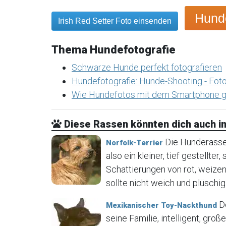
Hunde
Irish Red Setter Foto einsenden
Thema Hundefotografie
Schwarze Hunde perfekt fotografieren
Hundefotografie: Hunde-Shooting - Foto
Wie Hundefotos mit dem Smartphone g
Diese Rassen könnten dich auch in
Die Hunderasse N
Norfolk-Terrier
also ein kleiner, tief gestellter
Schattierungen von rot, weizen
sollte nicht weich und plüschig 
De
Mexikanischer Toy-Nackthund
seine Familie, intelligent, gr