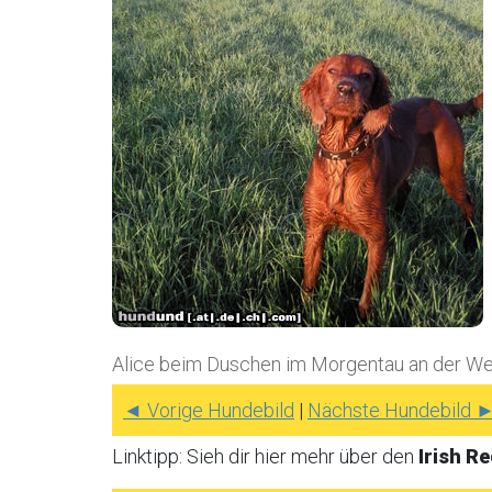
Alice beim Duschen im Morgentau an der Wese
◄ Vorige Hundebild
|
Nächste Hundebild 
Linktipp: Sieh dir hier mehr über den
Irish R