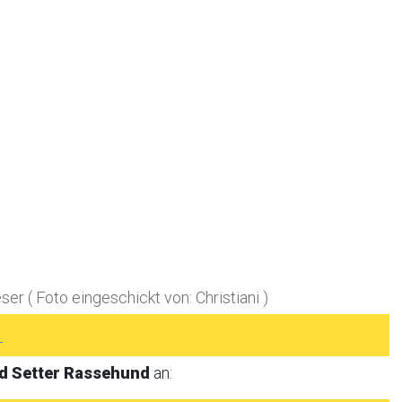
r ( Foto eingeschickt von: Christiani )
►
ed Setter Rassehund
an: