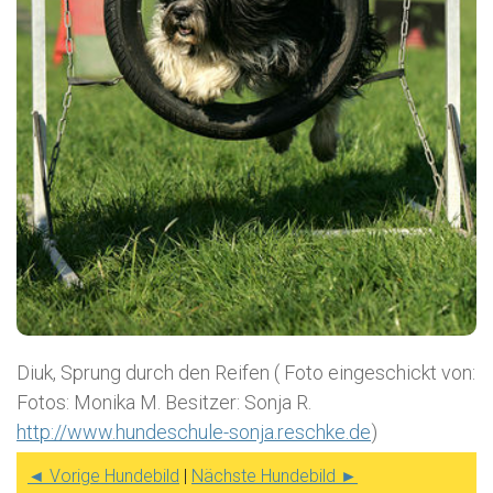
Diuk, Sprung durch den Reifen ( Foto eingeschickt von:
Fotos: Monika M. Besitzer: Sonja R.
http://www.hundeschule-sonja.reschke.de
)
◄ Vorige Hundebild
|
Nächste Hundebild ►