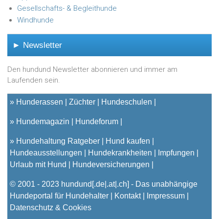
Gesellschafts- & Begleithunde
Windhunde
► Newsletter
Den hundund Newsletter abonnieren und immer am
Laufenden sein.
»
Hunderassen
Züchter
Hundeschulen
»
Hundemagazin
Hundeforum
»
Hundehaltung Ratgeber
Hund kaufen
Hundeausstellungen
Hundekrankheiten
Impfungen
Urlaub mit Hund
Hundeversicherungen
© 2001 - 2023
hundund
[.de|.at|.ch] - Das unabhängige
Hundeportal für Hundehalter |
Kontakt
|
Impressum
|
Datenschutz & Cookies