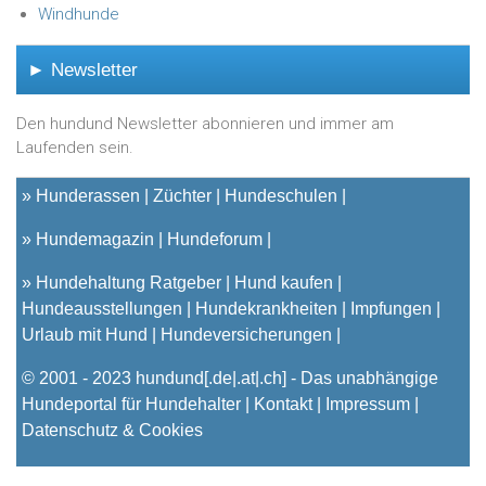
Windhunde
► Newsletter
Den hundund Newsletter abonnieren und immer am
Laufenden sein.
»
Hunderassen
Züchter
Hundeschulen
»
Hundemagazin
Hundeforum
»
Hundehaltung Ratgeber
Hund kaufen
Hundeausstellungen
Hundekrankheiten
Impfungen
Urlaub mit Hund
Hundeversicherungen
© 2001 - 2023
hundund
[.de|.at|.ch] - Das unabhängige
Hundeportal für Hundehalter |
Kontakt
|
Impressum
|
Datenschutz & Cookies