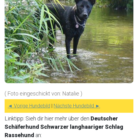
( Foto eingeschickt von: Natalie )
◄ Vorige Hundebild
|
Nächste Hundebild ►
Linktipp: Sieh dir hier mehr über den
Deutscher
Schäferhund Schwarzer langhaariger Schlag
Rassehund
an: