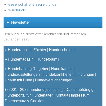
Gesellschafts- & Begleithunde
Windhunde
► Newsletter
Den hundund Newsletter abonnieren und immer am
Laufenden sein.
»
Hunderassen
Züchter
Hundeschulen
»
Hundemagazin
Hundeforum
»
Hundehaltung Ratgeber
Hund kaufen
Hundeausstellungen
Hundekrankheiten
Impfungen
Urlaub mit Hund
Hundeversicherungen
© 2001 - 2023
hundund
[.de|.at|.ch] - Das unabhängige
Hundeportal für Hundehalter |
Kontakt
|
Impressum
|
Datenschutz & Cookies