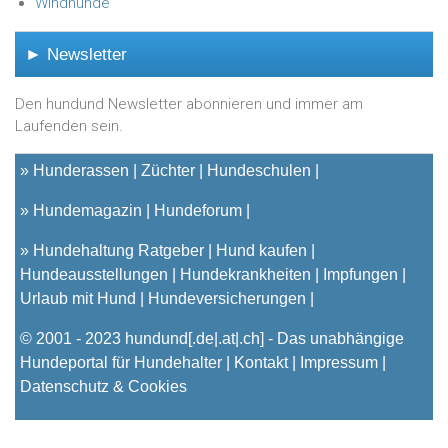
Windhunde
► Newsletter
Den hundund Newsletter abonnieren und immer am
Laufenden sein.
»
Hunderassen
Züchter
Hundeschulen
»
Hundemagazin
Hundeforum
»
Hundehaltung Ratgeber
Hund kaufen
Hundeausstellungen
Hundekrankheiten
Impfungen
Urlaub mit Hund
Hundeversicherungen
© 2001 - 2023
hundund
[.de|.at|.ch] - Das unabhängige
Hundeportal für Hundehalter |
Kontakt
|
Impressum
|
Datenschutz & Cookies