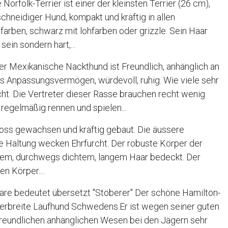
orfolk-Terrier ist einer der kleinsten Terrier (26 cm),
, schneidiger Hund, kompakt und kräftig in allen
farben, schwarz mit lohfarben oder grizzle. Sein Haar
sein sondern hart,...
r Mexikanische Nackthund ist Freundlich, anhänglich an
oßes Anpassungsvermögen, würdevoll, ruhig. Wie viele sehr
cht. Die Vertreter dieser Rasse brauchen recht wenig
regelmäßig rennen und spielen...
oss gewachsen und kräftig gebaut. Die äussere
e Haltung wecken Ehrfurcht. Der robuste Körper der
tigem, durchwegs dichtem, langem Haar bedeckt. Der
n Körper....
re bedeutet übersetzt "Stöberer" Der schöne Hamilton-
verbreite Laufhund Schwedens.Er ist wegen seiner guten
freundlichen anhänglichen Wesen bei den Jägern sehr