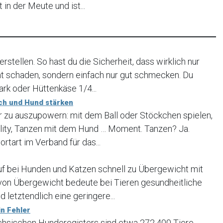
t in der Meute und ist...
rstellen. So hast du die Sicherheit, dass wirklich nur
ht schaden, sondern einfach nur gut schmecken. Du
rk oder Hüttenkäse 1/4...
ch und Hund stärken
er zu auszupowern: mit dem Ball oder Stöckchen spielen,
lity, Tanzen mit dem Hund … Moment. Tanzen? Ja.
ortart im Verband für das...
uf bei Hunden und Katzen schnell zu Übergewicht mit
 von Übergewicht bedeute bei Tieren gesundheitliche
 letztendlich eine geringere...
n Fehler
ächsischen Hunderegisters sind etwa 272.400 Tiere