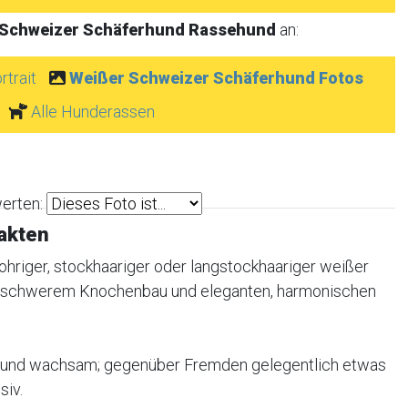
 Schweizer Schäferhund Rassehund
an:
trait
Weißer Schweizer Schäferhund Fotos
Alle Hunderassen
erten:
akten
hohriger, stockhaariger oder langstockhaariger weißer
elschwerem Knochenbau und eleganten, harmonischen
m und wachsam; gegenüber Fremden gelegentlich etwas
siv.