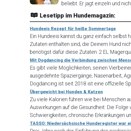
beliebt. Er jagt einzeln und nich
Lesetipp im Hundemagazin:
Hundeeis Rezept für heiße Sommertage
Ein Hundeeis kannst du ganz einfach selbst he
Zutaten enthalten sind, die Deinem Hund nic
benötigst dafür diese Zutaten: 2 EL Magerqua
Mit Dogdancing die Verbindung zwischen Mens
Es gibt viele Möglichkeiten, seinen Vierbein
ausgedehnte Spaziergänge, Nasenarbeit, Agi
Dogdancing ist seit 2018 ist eine offizielle Sp
Übergewicht bei Hunden & Katzen
Zu viele Kalorien führen wie bei Menschen a
Auswirkungen auf die Gesundheit. Die Folge
Schwierigkeiten, chronische Erkrankungen und
TASSO: Niedersächsische Hunderegister war ei
Drei Jahre nach der Einführung des nieders