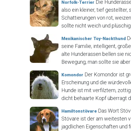
Die Hunderasse N
Norfolk-Terrier
also ein kleiner, tief gestellter
Schattierungen von rot, weizen
sollte nicht weich und plüschig 
De
Mexikanischer Toy-Nackthund
seine Familie, intelligent, gr
alte Hunderassen bellen sie ni
Bewegung, man sollte sie aber 
Der Komondor ist gr
Komondor
Erscheinung und die würdevoll
Hunde ist mit verfilztem, zot
dicht behaarte Kopf überragt de
Das Wort Stöva
Hamiltonstövare
Stövare ist der am weitesten 
jagdlichen Eigenschaften und 