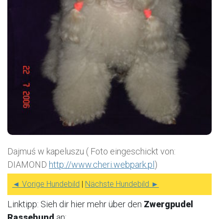
Dajmuś w kapeluszu ( Foto eingeschickt von:
DIAMOND
http://www.cheri.webpark.pl
)
◄ Vorige Hundebild
|
Nächste Hundebild ►
Linktipp: Sieh dir hier mehr über den
Zwergpudel
Rassehund
an: