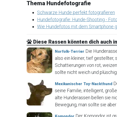
Thema Hundefotografie
Schwarze Hunde perfekt fotografieren
Hundefotografie: Hunde-Shooting - Foto
Wie Hundefotos mit dem Smartphone g
Diese Rassen könnten dich auch in
Die Hunderasse N
Norfolk-Terrier
also ein kleiner, tief gestellter
Schattierungen von rot, weizen
sollte nicht weich und plüschig 
De
Mexikanischer Toy-Nackthund
seine Familie, intelligent, gr
alte Hunderassen bellen sie ni
Bewegung, man sollte sie aber 
Der Komondor ist gr
Komondor