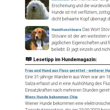
Erscheinung und die würdevoll
Hunde ist mit verfilztem, zot
dicht behaarte Kopf überragt de
Das Wort Stöva
Hamiltonstövare
Stövare ist der am weitesten 
jagdlichen Eigenschaften und 
beliebt. Er jagt einzeln und nich
Lesetipp im Hundemagazin:
Frau und Hund aus Fluss gerettet - weiterer H
Eine 31-jährige Wanderin aus Wien war am 
Salza erfasst und in eine Aushöhlung des Fl
Einsatzkräften nach mehreren Stunden geret
Wiens Hunde bekommen Chip
Wiener Hunde bekommen eine elektronische 
Tierschutzgesetzes, die am 23.09.2003 bes