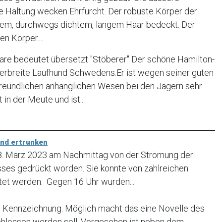
e Haltung wecken Ehrfurcht. Der robuste Körper der
tigem, durchwegs dichtem, langem Haar bedeckt. Der
n Körper....
re bedeutet übersetzt "Stöberer" Der schöne Hamilton-
verbreite Laufhund Schwedens.Er ist wegen seiner guten
freundlichen anhänglichen Wesen bei den Jägern sehr
t in der Meute und ist...
und ertrunken
18. März 2023 am Nachmittag von der Strömung der
usses gedrückt worden. Sie konnte von zahlreichen
tet werden. Gegen 16 Uhr wurden...
Kennzeichnung. Möglich macht das eine Novelle des
chlossen werden soll. Vorgesehen ist neben dem