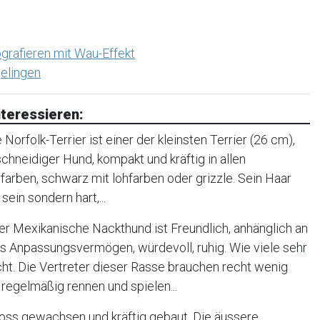
grafieren mit Wau-Effekt
elingen
teressieren:
orfolk-Terrier ist einer der kleinsten Terrier (26 cm),
, schneidiger Hund, kompakt und kräftig in allen
farben, schwarz mit lohfarben oder grizzle. Sein Haar
sein sondern hart,...
r Mexikanische Nackthund ist Freundlich, anhänglich an
oßes Anpassungsvermögen, würdevoll, ruhig. Wie viele sehr
cht. Die Vertreter dieser Rasse brauchen recht wenig
regelmäßig rennen und spielen...
oss gewachsen und kräftig gebaut. Die äussere