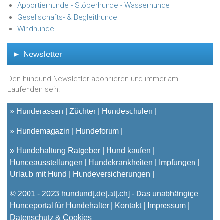
Apportierhunde - Stöberhunde - Wasserhunde
Gesellschafts- & Begleithunde
Windhunde
► Newsletter
Den hundund Newsletter abonnieren und immer am
Laufenden sein.
»
Hunderassen
Züchter
Hundeschulen
»
Hundemagazin
Hundeforum
»
Hundehaltung Ratgeber
Hund kaufen
Hundeausstellungen
Hundekrankheiten
Impfungen
Urlaub mit Hund
Hundeversicherungen
© 2001 - 2023
hundund
[.de|.at|.ch] - Das unabhängige
Hundeportal für Hundehalter |
Kontakt
|
Impressum
|
Datenschutz & Cookies