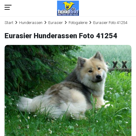
Start
Hunderassen
Eurasier
Fotogalerie
Eurasier Foto 41254
Eurasier Hunderassen Foto 41254