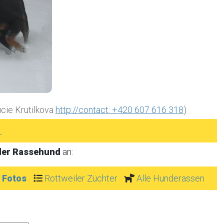
ucie Krutilkova
http://contact: +420 607 616 318
)
►
ler Rassehund
an:
r Fotos
Rottweiler Züchter
Alle Hunderassen