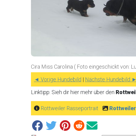
Cira Miss Carolina ( Foto eingeschickt von: L
◄ Vorige Hundebild
|
Nächste Hundebild 
Linktipp: Sieh dir hier mehr über den
Rottwei
Rottweiler Rasseportrait
Rottweile