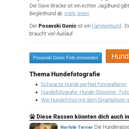
Die Save-Bracke ist ein echter Jagdhund gib
Begleithund ab.
mehr lesen
Der
Posavski Gonic
ist ein
Familienhund
. D
braucht viel Auslauf.
Hund
Posavski Gonic Foto einsenden
Thema Hundefotografie
Schwarze Hunde perfekt fotografieren
Hundefotografie: Hunde-Shooting - Foto
Wie Hundefotos mit dem Smartphone g
Diese Rassen könnten dich auch in
Die Hunderasse N
Norfolk-Terrier