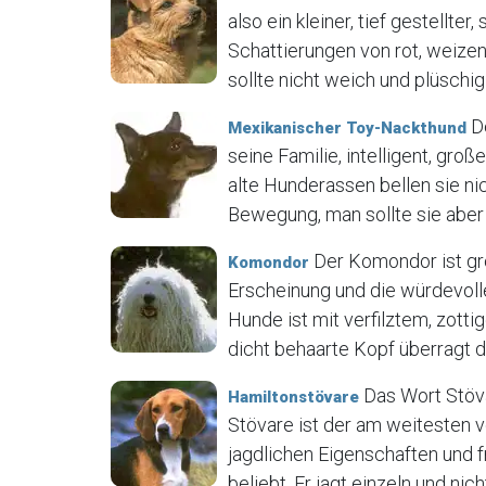
also ein kleiner, tief gestellter
Schattierungen von rot, weizen
sollte nicht weich und plüschig 
De
Mexikanischer Toy-Nackthund
seine Familie, intelligent, gr
alte Hunderassen bellen sie ni
Bewegung, man sollte sie aber 
Der Komondor ist gr
Komondor
Erscheinung und die würdevoll
Hunde ist mit verfilztem, zot
dicht behaarte Kopf überragt de
Das Wort Stöva
Hamiltonstövare
Stövare ist der am weitesten 
jagdlichen Eigenschaften und 
beliebt. Er jagt einzeln und nich