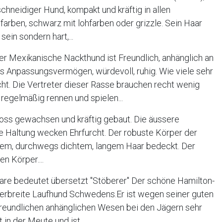
, schneidiger Hund, kompakt und kräftig in allen
farben, schwarz mit lohfarben oder grizzle. Sein Haar
sein sondern hart,...
r Mexikanische Nackthund ist Freundlich, anhänglich an
oßes Anpassungsvermögen, würdevoll, ruhig. Wie viele sehr
cht. Die Vertreter dieser Rasse brauchen recht wenig
regelmäßig rennen und spielen...
oss gewachsen und kräftig gebaut. Die äussere
e Haltung wecken Ehrfurcht. Der robuste Körper der
tigem, durchwegs dichtem, langem Haar bedeckt. Der
n Körper....
re bedeutet übersetzt "Stöberer" Der schöne Hamilton-
verbreite Laufhund Schwedens.Er ist wegen seiner guten
freundlichen anhänglichen Wesen bei den Jägern sehr
t in der Meute und ist...