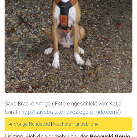
Save Bracke Amigo ( Foto eingeschickt von: Katja
Unrath
http://savebracke-roveziegen.jimdo.com/
)
◄ Vorige Hundebild
|
Nächste Hundebild ►
Linktipp: Sieh dir hier mehr über den
Posavski Gonic