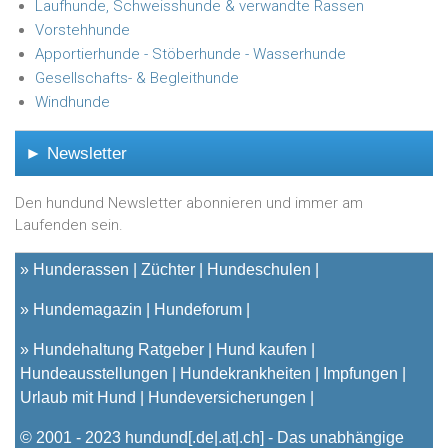
Laufhunde, Schweisshunde & verwandte Rassen
Vorstehhunde
Apportierhunde - Stöberhunde - Wasserhunde
Gesellschafts- & Begleithunde
Windhunde
► Newsletter
Den hundund Newsletter abonnieren und immer am
Laufenden sein.
»
Hunderassen
Züchter
Hundeschulen
»
Hundemagazin
Hundeforum
»
Hundehaltung Ratgeber
Hund kaufen
Hundeausstellungen
Hundekrankheiten
Impfungen
Urlaub mit Hund
Hundeversicherungen
© 2001 - 2023
hundund
[.de|.at|.ch] - Das unabhängige