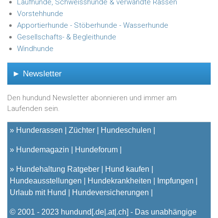
Laufhunde, Schweisshunde & verwandte Rassen
Vorstehhunde
Apportierhunde - Stöberhunde - Wasserhunde
Gesellschafts- & Begleithunde
Windhunde
► Newsletter
Den hundund Newsletter abonnieren und immer am
Laufenden sein.
»
Hunderassen
Züchter
Hundeschulen
»
Hundemagazin
Hundeforum
»
Hundehaltung Ratgeber
Hund kaufen
Hundeausstellungen
Hundekrankheiten
Impfungen
Urlaub mit Hund
Hundeversicherungen
© 2001 - 2023
hundund
[.de|.at|.ch] - Das unabhängige