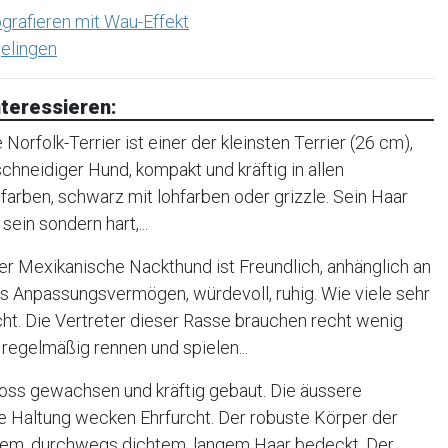
grafieren mit Wau-Effekt
elingen
teressieren:
orfolk-Terrier ist einer der kleinsten Terrier (26 cm),
, schneidiger Hund, kompakt und kräftig in allen
farben, schwarz mit lohfarben oder grizzle. Sein Haar
sein sondern hart,...
r Mexikanische Nackthund ist Freundlich, anhänglich an
oßes Anpassungsvermögen, würdevoll, ruhig. Wie viele sehr
cht. Die Vertreter dieser Rasse brauchen recht wenig
regelmäßig rennen und spielen...
oss gewachsen und kräftig gebaut. Die äussere
e Haltung wecken Ehrfurcht. Der robuste Körper der
tigem, durchwegs dichtem, langem Haar bedeckt. Der