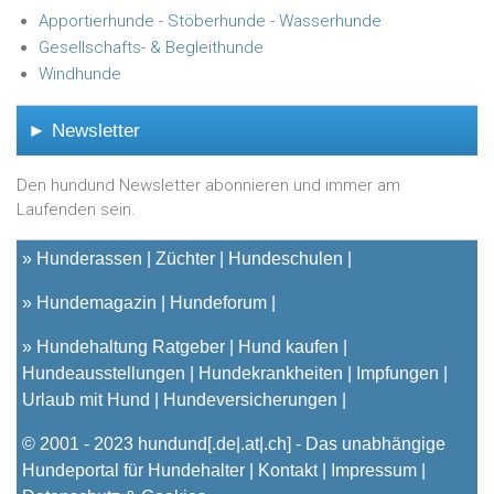
Apportierhunde - Stöberhunde - Wasserhunde
Gesellschafts- & Begleithunde
Windhunde
► Newsletter
Den hundund Newsletter abonnieren und immer am
Laufenden sein.
»
Hunderassen
Züchter
Hundeschulen
»
Hundemagazin
Hundeforum
»
Hundehaltung Ratgeber
Hund kaufen
Hundeausstellungen
Hundekrankheiten
Impfungen
Urlaub mit Hund
Hundeversicherungen
© 2001 - 2023
hundund
[.de|.at|.ch] - Das unabhängige
Hundeportal für Hundehalter |
Kontakt
|
Impressum
|