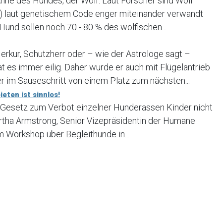
Ahne des Hundes, der Wolf. Laut Forscher sind Wolf
ris) laut genetischem Code enger miteinander verwandt
 Hund sollen noch 70 - 80 % des wölfischen...
erkur, Schutzherr oder – wie der Astrologe sagt –
t es immer eilig. Daher wurde er auch mit Flügelantrieb
r im Sauseschritt von einem Platz zum nächsten...
eten ist sinnlos!
 Gesetz zum Verbot einzelner Hunderassen Kinder nicht
rtha Armstrong, Senior Vizepräsidentin der Humane
em Workshop über Begleithunde in...