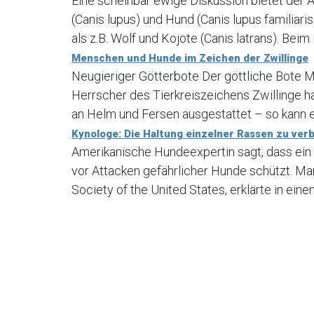
Eine scheinbar ewige Diskussion bietet der 
(Canis lupus) und Hund (Canis lupus familia
als z.B. Wolf und Kojote (Canis latrans). Beim
Menschen und Hunde im Zeichen der Zwillinge
Neugieriger Götterbote Der göttliche Bote M
Herrscher des Tierkreiszeichens Zwillinge ha
an Helm und Fersen ausgestattet – so kann e
Kynologe: Die Haltung einzelner Rassen zu verbi
Amerikanische Hundeexpertin sagt, dass ein
vor Attacken gefährlicher Hunde schützt. Ma
Society of the United States, erklärte in ein