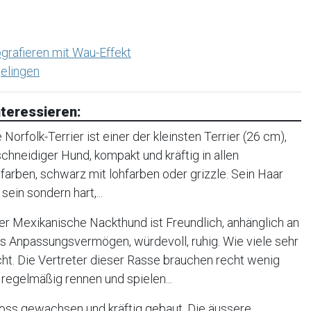
grafieren mit Wau-Effekt
elingen
teressieren:
orfolk-Terrier ist einer der kleinsten Terrier (26 cm),
, schneidiger Hund, kompakt und kräftig in allen
farben, schwarz mit lohfarben oder grizzle. Sein Haar
sein sondern hart,...
r Mexikanische Nackthund ist Freundlich, anhänglich an
oßes Anpassungsvermögen, würdevoll, ruhig. Wie viele sehr
cht. Die Vertreter dieser Rasse brauchen recht wenig
regelmäßig rennen und spielen...
oss gewachsen und kräftig gebaut. Die äussere