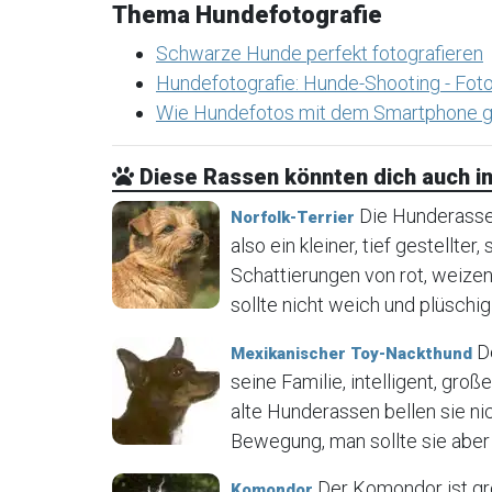
Thema Hundefotografie
Schwarze Hunde perfekt fotografieren
Hundefotografie: Hunde-Shooting - Foto
Wie Hundefotos mit dem Smartphone g
Diese Rassen könnten dich auch in
Die Hunderasse N
Norfolk-Terrier
also ein kleiner, tief gestellter
Schattierungen von rot, weizen
sollte nicht weich und plüschig 
De
Mexikanischer Toy-Nackthund
seine Familie, intelligent, gr
alte Hunderassen bellen sie ni
Bewegung, man sollte sie aber 
Der Komondor ist gr
Komondor