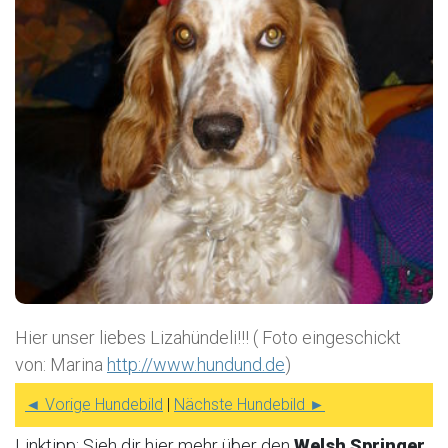
Hier unser liebes Lizahündeli!!! ( Foto eingeschickt
von: Marina
http://www.hundund.de
)
◄ Vorige Hundebild
|
Nächste Hundebild ►
Linktipp: Sieh dir hier mehr über den
Welsh Springer