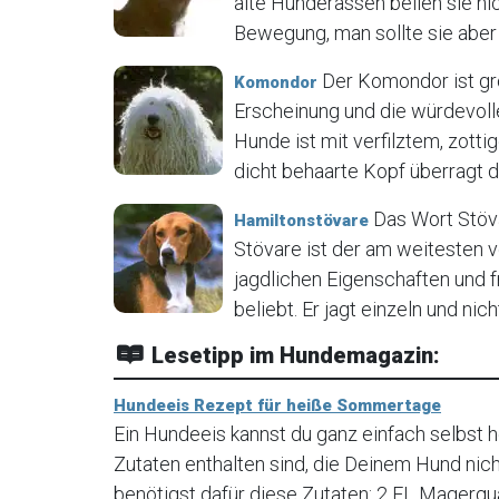
alte Hunderassen bellen sie ni
Bewegung, man sollte sie aber 
Der Komondor ist gr
Komondor
Erscheinung und die würdevoll
Hunde ist mit verfilztem, zot
dicht behaarte Kopf überragt de
Das Wort Stöva
Hamiltonstövare
Stövare ist der am weitesten 
jagdlichen Eigenschaften und 
beliebt. Er jagt einzeln und nich
Lesetipp im Hundemagazin:
Hundeeis Rezept für heiße Sommertage
Ein Hundeeis kannst du ganz einfach selbst he
Zutaten enthalten sind, die Deinem Hund nic
benötigst dafür diese Zutaten: 2 EL Magerqua