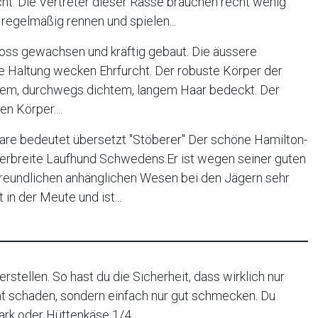
cht. Die Vertreter dieser Rasse brauchen recht wenig
regelmäßig rennen und spielen...
oss gewachsen und kräftig gebaut. Die äussere
e Haltung wecken Ehrfurcht. Der robuste Körper der
tigem, durchwegs dichtem, langem Haar bedeckt. Der
n Körper....
re bedeutet übersetzt "Stöberer" Der schöne Hamilton-
verbreite Laufhund Schwedens.Er ist wegen seiner guten
freundlichen anhänglichen Wesen bei den Jägern sehr
t in der Meute und ist...
rstellen. So hast du die Sicherheit, dass wirklich nur
ht schaden, sondern einfach nur gut schmecken. Du
rk oder Hüttenkäse 1/4...