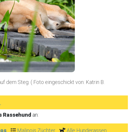
f dem Steg. ( Foto eingeschickt von: Katrin B.
►
is Rassehund
an:
tos
Malinois Züchter
Alle Hunderassen