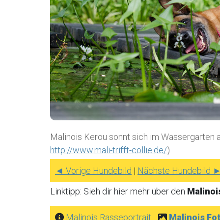
Malinois Kerou sonnt sich im Wassergarten au
http://www.mali-trifft-collie.de/
)
◄ Vorige Hundebild
|
Nächste Hundebild 
Linktipp: Sieh dir hier mehr über den
Malino
Malinois Rasseportrait
Malinois Fo