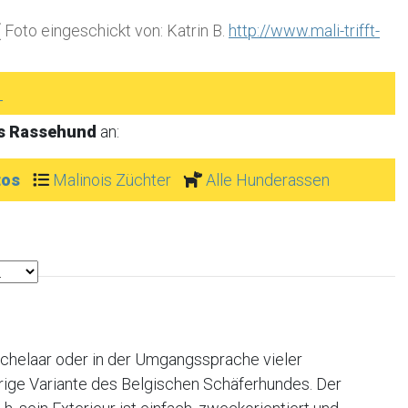
 Foto eingeschickt von: Katrin B.
http://www.mali-trifft-
►
is Rassehund
an:
tos
Malinois Züchter
Alle Hunderassen
chelaar oder in der Umgangssprache vieler
arige Variante des Belgischen Schäferhundes. Der