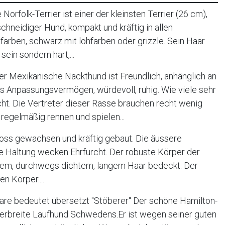
orfolk-Terrier ist einer der kleinsten Terrier (26 cm),
, schneidiger Hund, kompakt und kräftig in allen
farben, schwarz mit lohfarben oder grizzle. Sein Haar
sein sondern hart,...
r Mexikanische Nackthund ist Freundlich, anhänglich an
oßes Anpassungsvermögen, würdevoll, ruhig. Wie viele sehr
cht. Die Vertreter dieser Rasse brauchen recht wenig
regelmäßig rennen und spielen...
oss gewachsen und kräftig gebaut. Die äussere
e Haltung wecken Ehrfurcht. Der robuste Körper der
tigem, durchwegs dichtem, langem Haar bedeckt. Der
n Körper....
re bedeutet übersetzt "Stöberer" Der schöne Hamilton-
verbreite Laufhund Schwedens.Er ist wegen seiner guten