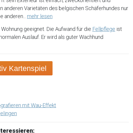
h. sein Exterieur ist einfach, zweckorientiert und
en anderen Varietäten des belgischen Schäferhundes nur
le anderen...
mehr lesen
e Wohnung geeignet. Die Aufwand für die
Fellpflege
ist
t normalen Auslauf. Er wird als guter Wachhund
v Kartenspiel
grafieren mit Wau-Effekt
elingen
teressieren: