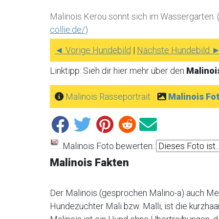
Malinois Kerou sonnt sich im Wassergarten. (
collie.de/
)
◄ Vorige Hundebild
|
Nächste Hundebild 
Linktipp: Sieh dir hier mehr über den
Malino
Malinois Rasseportrait
Malinois Fo
Malinois Foto bewerten:
Malinois Fakten
Der Malinois (gesprochen Malino-a) auch Me
Hundezüchter Mali bzw. Malli, ist die kurzha