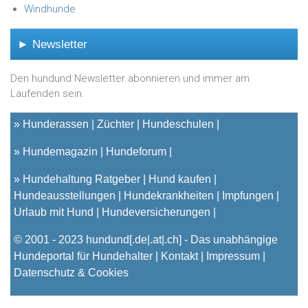
Windhunde
► Newsletter
Den hundund Newsletter abonnieren und immer am
Laufenden sein.
»
Hunderassen
Züchter
Hundeschulen
»
Hundemagazin
Hundeforum
»
Hundehaltung Ratgeber
Hund kaufen
Hundeausstellungen
Hundekrankheiten
Impfungen
Urlaub mit Hund
Hundeversicherungen
© 2001 - 2023
hundund
[.de|.at|.ch] - Das unabhängige
Hundeportal für Hundehalter |
Kontakt
|
Impressum
|
Datenschutz & Cookies